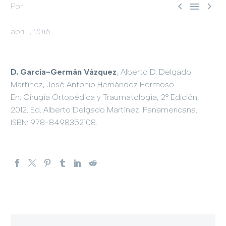



Por
admin
Publicaciones
abril 1, 2016
D. García-Germán Vázquez
, Alberto D. Delgado
Martínez, José Antonio Hernández Hermoso.
En: Cirugía Ortopédica y Traumatología, 2º Edición,
2012. Ed. Alberto Delgado Martínez. Panamericana.
ISBN: 978-8498352108.